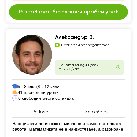
Резервирай безплатен пробен урок
Александър В.
Проверен преподавател
Цената за един урок
е 12.9 €/час
5 - 8 клас,
9 - 12 клас
41 проведени уроци
0 свободни места останаха
Резюме
За себе си
Резюме
Насърчавам логическото мислене и самостоятелната
работа. Математиката не е наизустяване, а разбиране.