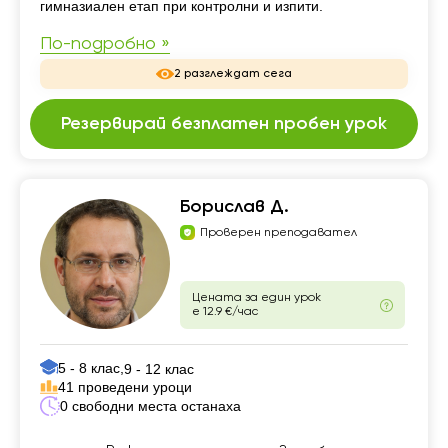
гимназиален етап при контролни и изпити.
По-подробно »
2 разглеждат сега
Резервирай безплатен пробен урок
Борислав Д.
Проверен преподавател
Цената за един урок
е 12.9 €/час
5 - 8 клас,
9 - 12 клас
41 проведени уроци
0 свободни места останаха