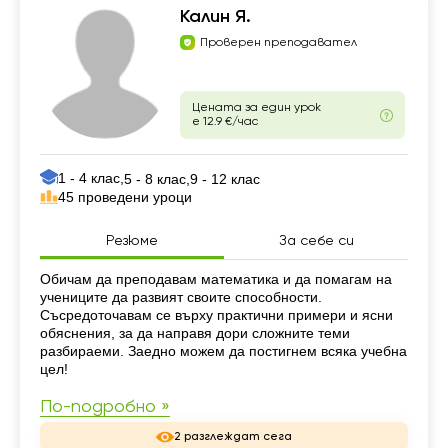
Калин Я.
Проверен преподавател
Цената за един урок
е 12.9 €/час
1 - 4 клас,
5 - 8 клас,
9 - 12 клас
45 проведени уроци
Резюме
За себе си
Резюме
Обичам да преподавам математика и да помагам на
учениците да развият своите способности.
Съсредоточавам се върху практични примери и ясни
обяснения, за да направя дори сложните теми
разбираеми. Заедно можем да постигнем всяка учебна
цел!
По-подробно »
2 разглеждат сега