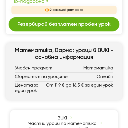
По-подробно »
2 разглеждат сега
Резервирай безплатен пробен урок
Математика, Варна: уроци в BUKI -
основна информация
Учебен предмет
Математика
Форматът на уроците
Онлайн
Цената за
От 11.9 € до 16.5 € за един урок
един урок
BUKI
Частни уроци по математика