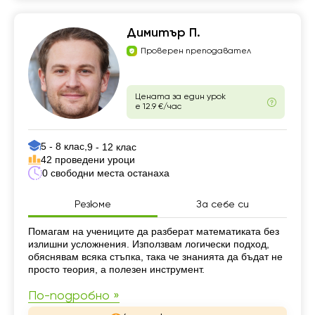
Димитър П.
Проверен преподавател
Цената за един урок
е 12.9 €/час
5 - 8 клас,
9 - 12 клас
42 проведени уроци
0 свободни места останаха
Резюме
За себе си
Резюме
Помагам на учениците да разберат математиката без
излишни усложнения. Използвам логически подход,
обяснявам всяка стъпка, така че знанията да бъдат не
просто теория, а полезен инструмент.
По-подробно »