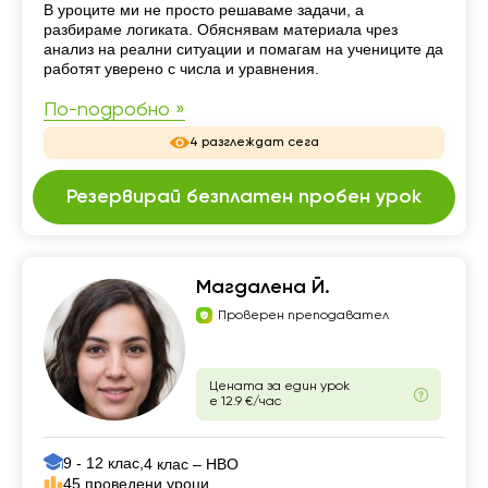
Резюме
В уроците ми не просто решаваме задачи, а
разбираме логиката. Обяснявам материала чрез
анализ на реални ситуации и помагам на учениците да
работят уверено с числа и уравнения.
По-подробно »
4 разглеждат сега
Резервирай безплатен пробен урок
Магдалена Й.
Проверен преподавател
Цената за един урок
е 12.9 €/час
9 - 12 клас,
4 клас – НВО
45 проведени уроци