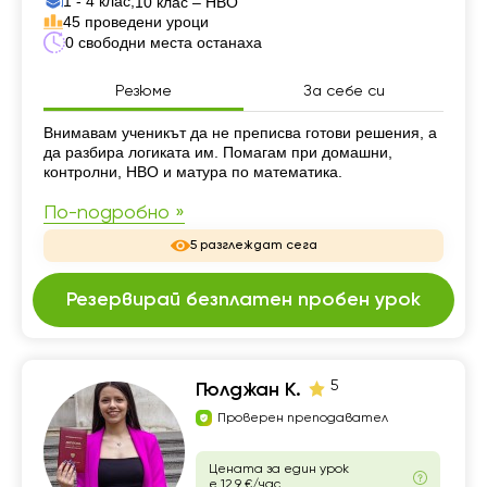
1 - 4 клас,
10 клас – НВО
45 проведени уроци
0 свободни места останаха
Резюме
За себе си
Резюме
Внимавам ученикът да не преписва готови решения, а
да разбира логиката им. Помагам при домашни,
контролни, НВО и матура по математика.
По-подробно »
5 разглеждат сега
Резервирай безплатен пробен урок
5
Гюлджан К.
Проверен преподавател
Цената за един урок
е 12.9 €/час