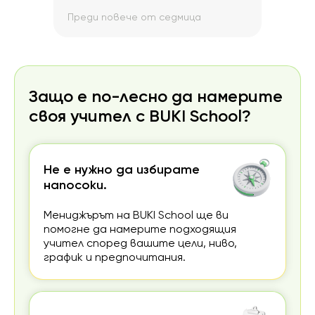
Преди повече от седмица
Пред
Защо е по-лесно да намерите
своя учител с BUKI School?
Не е нужно да избирате
напосоки.
Мениджърът на BUKI School ще ви
помогне да намерите подходящия
учител според вашите цели, ниво,
график и предпочитания.