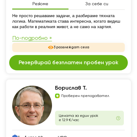
Резюме
За себе си
Резюме
Не просто решаваме задачи, а разбираме тяхната
логика. Математиката става интересна, когато видиш
как работи в реалния живот, а не само на хартия.
По-подробно »
3 разглеждат сега
Резервирай безплатен пробен урок
Борислав Т.
Проверен преподавател
Цената за един урок
е 12.9 €/час