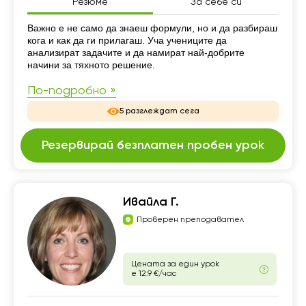
Резюме
За себе си
Резюме
Важно е не само да знаеш формули, но и да разбираш
кога и как да ги прилагаш. Уча учениците да
анализират задачите и да намират най-добрите
начини за тяхното решение.
По-подробно »
5 разглеждат сега
Резервирай безплатен пробен урок
Ивайла Г.
Проверен преподавател
Цената за един урок
е 12.9 €/час