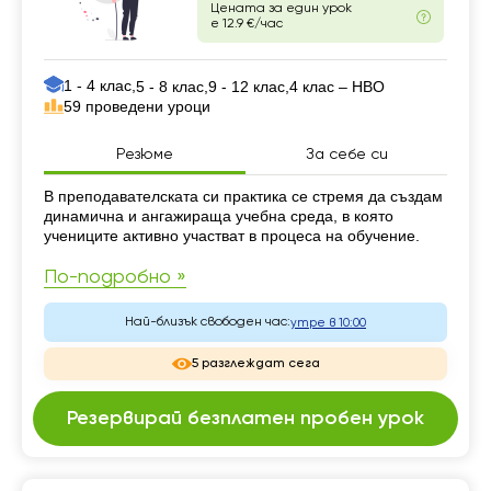
Цената за един урок
е 12.9 €/час
1 - 4 клас,
5 - 8 клас,
9 - 12 клас,
4 клас – НВО
59 проведени уроци
Резюме
За себе си
Резюме
В преподавателската си практика се стремя да създам
динамична и ангажираща учебна среда, в която
учениците активно участват в процеса на обучение.
По-подробно »
Най-близък свободен час:
утре в 10:00
5 разглеждат сега
Резервирай безплатен пробен урок