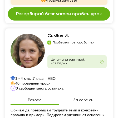
4 разглеждат сега
Резервирай безплатен пробен урок
Силвия И.
Проверен преподавател
Цената за един урок
е 12.9 €/час
1 - 4 клас,
7 клас – НВО
40 проведени уроци
0 свободни места останаха
Резюме
За себе си
Резюме
Обичам да превръщам трудните теми в конкретни
правила и примери. Подкрепям ученици от основен и