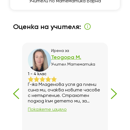
Учители по математика Варна
Оценка на учителя:
Ирена
за
Теодора М.
ка
Учител
Математика
1 - 4 клас
7 кл
жда
Г-жа Младенова успя да плени
Благ
е.
сина ми, очаква новите часове
дет
с нетърпение. Страхотен
85 т
подход към детето ми, за
което и благодаря.
Покажете изцяло