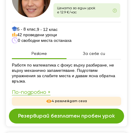
Цената за един урок
е 12.9 €/час
5 - 8 клас,
9 - 12 клас
42 проведени уроци
0 свободни места останаха
Резюме
За себе си
Резюме
Работя по математика с фокус върху разбиране, не
върху механично запаметяване. Подготвям
упражнения за слабите места и давам ясна обратна
връзка.
По-подробно »
4 разглеждат сега
Резервирай безплатен пробен урок