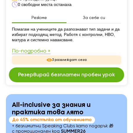
0 свободни места останаха
Резюме
За себе си
Резюме
Помагам на учениците да разпознават тип задачи и да
избират подходящ метод. Работя с контролни, НВО,
матура и системно наваксване.
По-подробно »
3 разглеждат сега
Резервирай безплатен пробен урок
All-inclusive за знания и
практика това лято
До 45% отстъпка от обучението
+ безлимитни Speaking Clubs като подарък 🎁
с промоционален код
SUMMER26