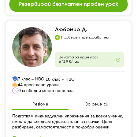
Резервирай безплатен пробен урок
Любомир Д.
Проверен преподавател
Цената за един урок
е 12.9 €/час
7 клас – НВО,
10 клас – НВО
44 проведени уроци
0 свободни места останаха
Резюме
За себе си
Резюме
Подготвям индивидуални упражнения за всеки ученик,
вместо да следвам еднакъв план за всички. Целя
разбиране, самостоятелност и по-добри оценки.