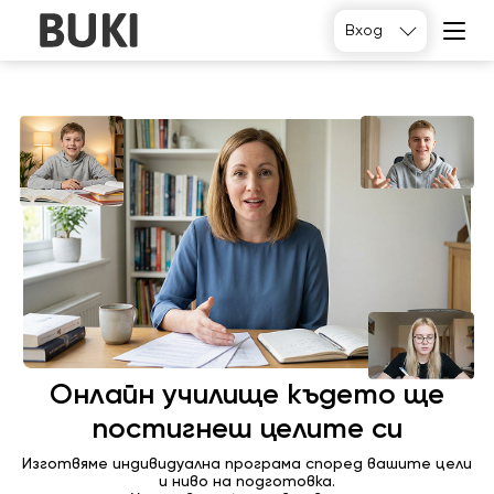
Вход
Подберете
Онлайн училище където ще
постигнеш целите си
Изготвяме индивидуална програма според вашите цели
и ниво на подготовка.