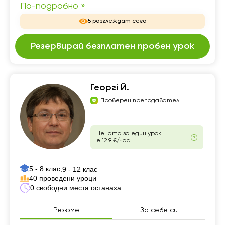
По-подробно »
5 разглеждат сега
Резервирай безплатен пробен урок
Георгі Й.
Проверен преподавател
Цената за един урок
е 12.9 €/час
5 - 8 клас,
9 - 12 клас
40 проведени уроци
0 свободни места останаха
Резюме
За себе си