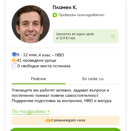
Пламен К.
Проверен преподавател
Цената за един урок
е 12.9 €/час
9 - 12 клас,
4 клас – НВО
41 проведени уроци
0 свободни места останаха
Резюме
За себе си
Резюме
Учениците ми работят активно, задават въпроси и
постепенно поемат повече самостоятелност.
Подкрепям подготовка за контролни, НВО и матура.
По-подробно »
2 разглеждат сега