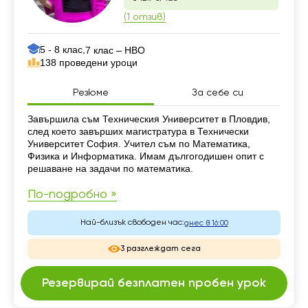
(1 отзив)
5 - 8 клас,
7 клас – НВО
138 проведени уроци
Резюме
За себе си
Резюме
Завършила съм Техническия Университет в Пловдив,
след което завърших магистратура в Технически
Университет София. Учител съм по Математика,
Физика и Информатика. Имам дългогодишен опит с
решаване на задачи по математика.
По-подробно »
Най-близък свободен час:
днес в 16:00
3 разглеждат сега
Резервирай безплатен пробен урок