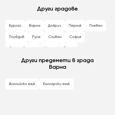
Други градове
Бургас
Варна
Добрич
Перник
Плевен
Пловдив
Русе
Сливен
София
Стара Загора
Шумен
Ямбол
Други предемети в града
Варна
Английски език
Български език