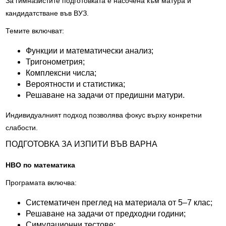
За гимназистите подготовката е насочена към матура и
кандидатстване във ВУЗ.
Темите включват:
Функции и математически анализ;
Тригонометрия;
Комплексни числа;
Вероятности и статистика;
Решаване на задачи от предишни матури.
Индивидуалният подход позволява фокус върху конкретни
слабости.
ПОДГОТОВКА ЗА ИЗПИТИ ВЪВ ВАРНА
НВО по математика
Програмата включва:
Систематичен преглед на материала от 5–7 клас;
Решаване на задачи от предходни години;
Симулационни тестове;