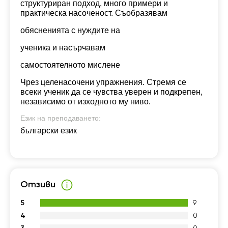
структуриран подход, много примери и
практическа насоченост. Съобразявам
обясненията с нуждите на
ученика и насърчавам
самостоятелното мислене
Чрез целенасочени упражнения. Стремя се
всеки ученик да се чувства уверен и подкрепен,
независимо от изходното му ниво.
Език на преподаването:
български език
Отзиви
5
9
4
0