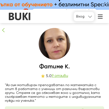
Фатиме К.
9
хора препоръчват
Вход
пт
Фатиме К.
сб
нд
пн
7
8
9
10
9 отзиви
5.0
Няма
Няма
"Аз сьм мотивиран преподавател по математика с
11:00
11:00
свободни
свободни
опит в работата с ученици от различни възрастови
часове
часове
групи. Стремя се да обяснявам ясно и достьпно, като
16:00
14:00
съобразявам темпото и методите с индивидуалните
нужди на ученика."
16:30
14:30