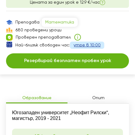
Цената за един урок е
12.9 €/час
17:00
15:00
17:30
15:30
Преподава
Математика
18:00
16:00
680 проведени уроци
Проверен преподавател
Най-близък свободен час:
утре в 10:00
Резервирай безплатен пробен урок
Образование
Опит
Югозападен университет „Неофит Рилски“,
магистър, 2019 - 2021