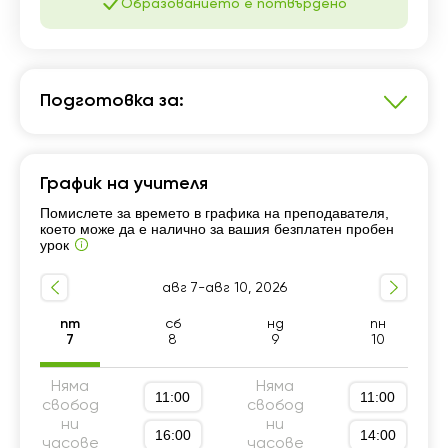
Образованието е потвърдено
Подготовка за:
Математика
График на учителя
1 - 4 клас
5 - 8 клас
Помислете за времето в графика на преподавателя,
което може да е налично за вашия безплатен пробен
урок
авг 7-авг 10, 2026
пт
сб
нд
пн
7
8
9
10
Няма
Няма
11:00
11:00
свобод
свобод
ни
ни
16:00
14:00
часове
часове