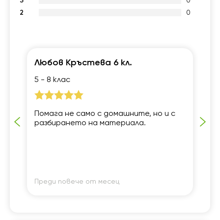
3
0
2
0
Любов Кръстева 6 кл.
М
5 - 8 клас
5 
.
Помага не само с домашните, но и с
До
разбирането на материала.
ми
Преди повече от месец
Пр