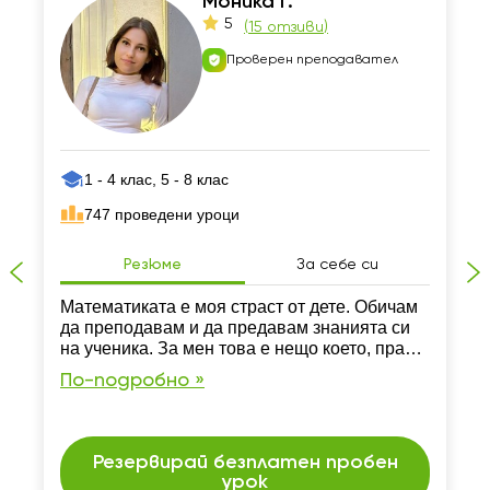
Моника Г.
5
(
15 отзиви
)
Проверен преподавател
1 - 4 клас, 5 - 8 клас
747 проведени уроци
Резюме
За себе си
Mатематиката е моя страст от дете. Обичам
да преподавам и да предавам знанията си
на ученика. За мен това е нещо което, правя
с много любов и желание.
По-подробно »
Резервирай безплатен пробен
урок