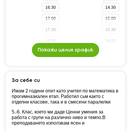
16:30
14:30
17:00
15:00
17:30
15:30
18:00
16:00
Покажи целия график
За себе си
Имам 2 години опит като учител по математика в
прогимназиален етап. Работил сьм както с
отделни класове, така и в смесени паралелки
5.-6. Клас, което ми даде Ценни умения за
работа с групи на различно ниво и темпо.В
преподаването използвам ясен и