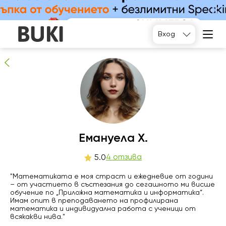
Емануела Х.
4
хора препоръчват
Вход
сб
Емануела Х.
нд
пн
вт
8
9
10
11
4 отзива
5.0
"Математиката е моя страст и ежедневие от години
06:00
06:00
06:00
06:00
– от участието в състезания до сегашното ми висше
обучение по „Приложна математика и информатика“.
06:30
06:30
06:30
06:30
Имам опит в преподаването на профилирана
математика и индивидуална работа с ученици от
07:00
07:00
07:00
07:00
всякакви нива."