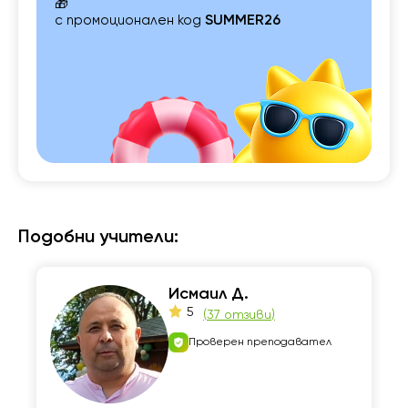
🎁
с промоционален код
SUMMER26
Подобни учители:
Исмаил Д.
5
(
37 отзиви
)
Проверен преподавател