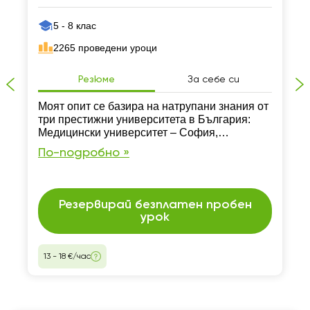
5 - 8 клас
2265 проведени уроци
Резюме
За себе си
Моят опит се базира на натрупани знания от
три престижни университета в България:
Медицински университет – София,
Софийски университет „Св. Климент
По-подробно »
Охридски“ и ЮЗУ „Неофит Рилски“. ПКС: III
ПКС (май 2025 г.)
Резервирай безплатен пробен
урок
13 - 18 €/час