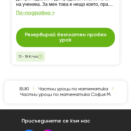
на ученика. За мен това е нещо което, правя
с много любов и желание.
По-подробно »
Резервирай безплатен пробен
урок
13 - 18 €/час
BUKI
Частни уроци по математика
Частни уроци по математика София М.
Присъединете се към нас