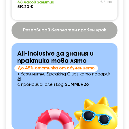
48 часов занятий
€ / час
619.20 €
Резервирай безплатен пробен урок
All-inclusive за знания и
практика това лято
До 45% отстъпка от обучението
+ безлимитни Speaking Clubs като подарък
🎁
с промоционален код
SUMMER26