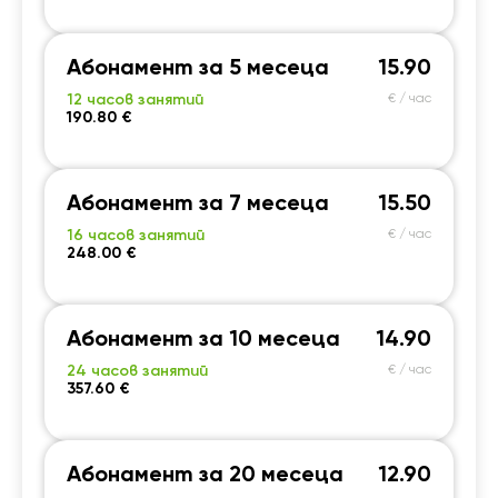
19:30
19:30
19:30
19:30
20:00
20:00
20:00
20:00
Абонамент за 5 месеца
15.90
20:30
20:30
20:30
20:30
12 часов занятий
€ / час
190.80 €
21:00
21:00
21:00
21:00
Абонамент за 7 месеца
15.50
16 часов занятий
€ / час
248.00 €
Абонамент за 10 месеца
14.90
24 часов занятий
€ / час
357.60 €
Абонамент за 20 месеца
12.90