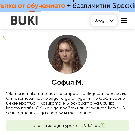
София М.
Проверен преподавател
Вход
сб
София М.
нд
пн
вт
8
9
10
11
"Математиката е моята страст и бъдеща професия.
От състезател по задачи до студент по Софтуерно
инженерство – логиката е в основата на всичко,
06:00
06:00
06:00
06:00
което правя. Обичам да превръщам сложните казуси в
ясни решения и да споделям този опит."
06:30
06:30
06:30
06:30
Цената за един урок е
12.9 €/час
07:00
07:00
07:00
07:00