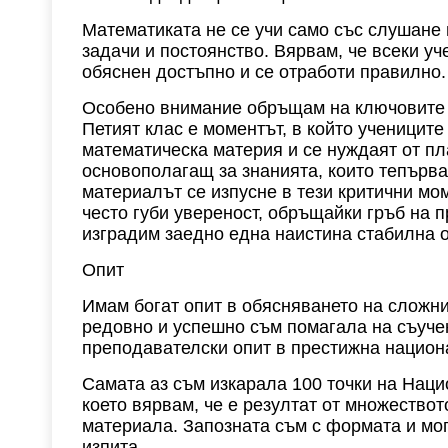
Математиката не се учи само със слушане 
задачи и постоянство. Вярвам, че всеки у
обяснен достъпно и се отработи правилно.
Особено внимание обръщам на ключовите п
Петият клас е моментът, в който учениците
математическа материя и се нуждаят от пл
основополагащ за знанията, които тепърва
материалът се изпусне в тези критични мо
често губи увереност, обръщайки гръб на п
изградим заедно една наистина стабилна 
Опит
Имам богат опит в обясняването на сложни
редовно и успешно съм помагала на съучен
преподавателски опит в престижна национ
Самата аз съм изкарала 100 точки на Нац
което вярвам, че е резултат от множество
материала. Запозната съм с формата и мо
изпита.