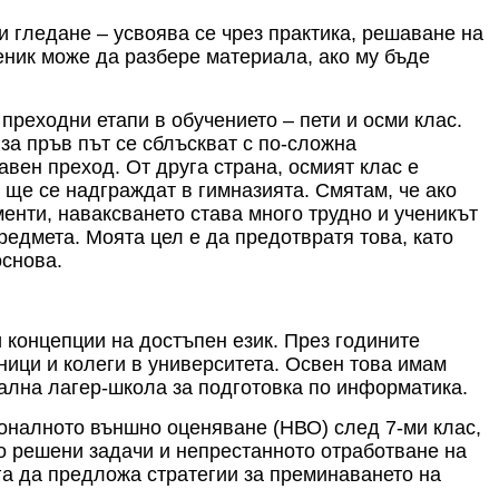
и гледане – усвоява се чрез практика, решаване на
ченик може да разбере материала, ако му бъде
реходни етапи в обучението – пети и осми клас.
 за пръв път се сблъскват с по-сложна
авен преход. От друга страна, осмият клас е
 ще се надграждат в гимназията. Смятам, че ако
менти, наваксването става много трудно и ученикът
редмета. Моята цел е да предотвратя това, като
основа.
 концепции на достъпен език. През годините
ици и колеги в университета. Освен това имам
ална лагер-школа за подготовка по информатика.
ионалното външно оценяване (НВО) след 7-ми клас,
то решени задачи и непрестанното отработване на
га да предложа стратегии за преминаването на