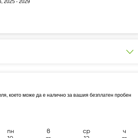
, 2025 - 2029
ас – НВО
ля, което може да е налично за вашия безплатен пробен
пн
в
ср
ч