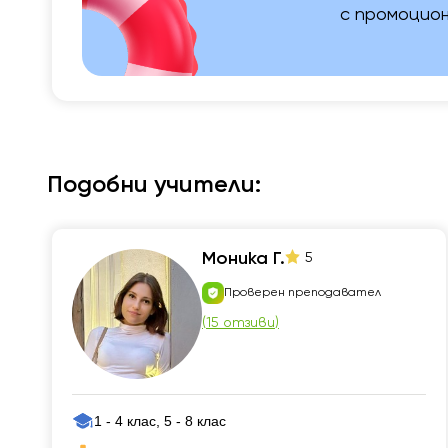
с промоцион
Подобни учители:
Моника Г.
5
Проверен преподавател
(
15 отзиви
)
1 - 4 клас, 5 - 8 клас