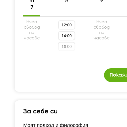
8
9
т
7
Няма
Няма
12:00
свобод
свобод
ни
ни
14:00
часове
часове
16:00
Покажи
За себе си
Моят подход и философия