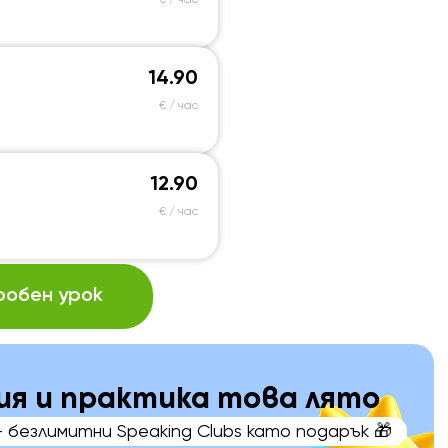
€ / час
14.90
€ / час
12.90
€ / час
робен урок
ания и практика това лято
+ безлимитни Speaking Clubs като подарък 🎁