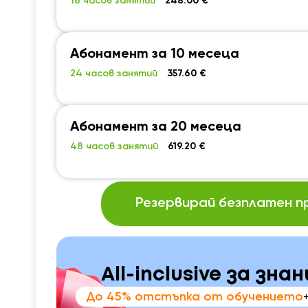
16 часов занятий
248.00 €
Абонамент за 10 месеца
24 часов занятий
357.60 €
Абонамент за 20 месеца
48 часов занятий
619.20 €
Резервирай безплатен п
All-inclusive за зн
До 45% отстъпка от обучението