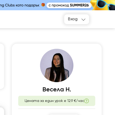
Вход
р
чт
2
13
Весела Н.
Няма
00
свободни
часове
Цената за един урок е
12.9 €/час
00