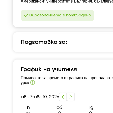
Американски университет в България, бакалавър
Образованието е потвърдено
Подготовка за:
Математика
1 - 4 клас
5 - 8 клас
4 клас – НВО
7 кл
График на учителя
Помислете за времето в графика на преподавате
урок
авг 7-авг 10, 2026
сб
нд
п