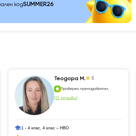
SUMMER26
ален код
Теодора М.
5
Проверен преподавател
(
12 отзиви
)
1 - 4 клас, 4 клас – НВО