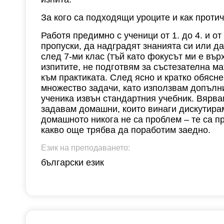
За кого са подходящи уроците и как проти
Работя предимно с ученици от 1. до 4. и от
пропуски, да надградят знанията си или д
след 7-ми клас (тъй като фокусът ми е въ
изпитите, не подготвям за състезателна м
към практиката. След ясно и кратко обясн
множество задачи, като използвам допълн
ученика извън стандартния учебник. Вярва
задавам домашни, които винаги дискутира
домашното никога не са проблем – те са п
какво още трябва да поработим заедно.
Език на преподаването:
български език