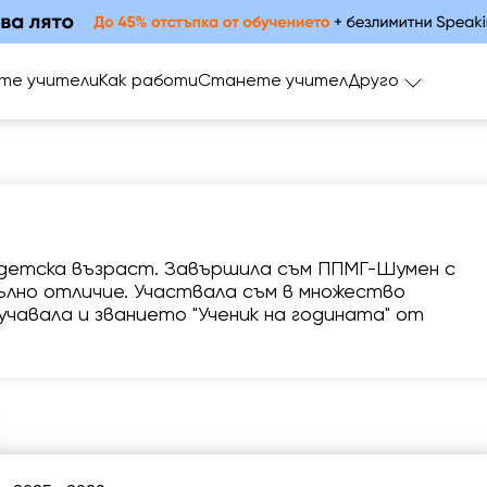
те учители
Как работи
Станете учител
Друго
детска възраст. Завършила съм ППМГ-Шумен с
лно отличие. Участвала съм в множество
сб
нд
пн
вт
с
учавала и званието "Ученик на годината" от
8
9
10
11
1
Няма
Няма
2:00
12:00
12:
свободни
свободни
часове
часове
4:00
16:00
16:
6:00