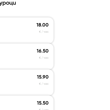
уроци
18.00
€ / час
16.50
€ / час
15.90
€ / час
15.50