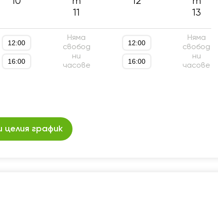
10
т
12
т
11
13
Няма
Няма
12:00
12:00
свобод
свобод
ни
ни
16:00
16:00
часове
часове
 целия график