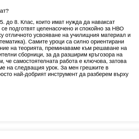
чат?
 5. до 8. Клас, които имат нужда да наваксат
а се подготвят целенасочено и спокойно за НВО
рху отличното усвояване на училищния материал и
атематика). Самите уроци са силно ориентирани
ение на теорията, преминаваме към решаване на
ителни сборници, за да разширим кръгозора на
м, че самостоятелната работа е ключова, затова
ме на следващия урок. За мен грешките в
росто най-добрият инструмент да разберем върху