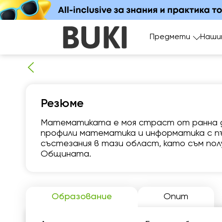
Предмети
Наши
Резюме
Математиката е моя страст от ранна 
профили математика и информатика с пъ
пт
състезания в тази област, като съм пол
7
Общината.
Няма
1
свободни
часове
1
Образование
Опит
1