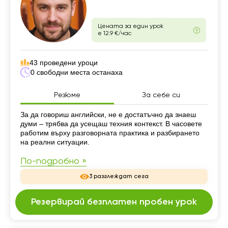
Цената за един урок
е 12.9 €/час
43 проведени уроци
0 свободни места останаха
Резюме
За себе си
Резюме
За да говориш английски, не е достатъчно да знаеш
думи – трябва да усещаш техния контекст. В часовете
работим върху разговорната практика и разбирането
на реални ситуации.
По-подробно »
3 разглеждат сега
Резервирай безплатен пробен урок