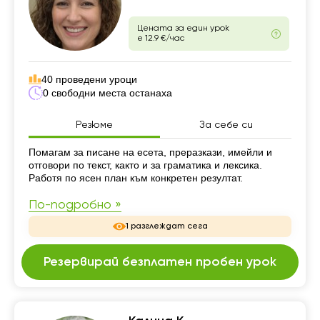
Цената за един урок
е 12.9 €/час
40 проведени уроци
0 свободни места останаха
Резюме
За себе си
Резюме
Помагам за писане на есета, преразкази, имейли и
отговори по текст, както и за граматика и лексика.
Работя по ясен план към конкретен резултат.
По-подробно »
1 разглеждат сега
Резервирай безплатен пробен урок