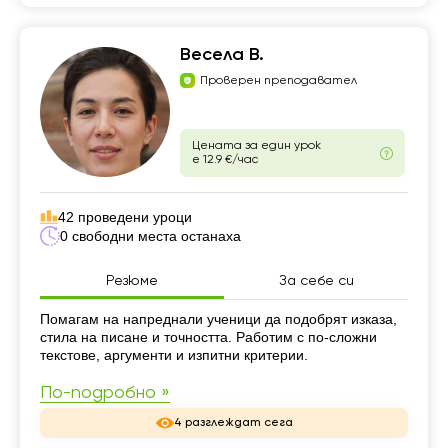
Весела В.
Проверен преподавател
Цената за един урок
е 12.9 €/час
42 проведени уроци
0 свободни места останаха
Резюме
За себе си
Резюме
Помагам на напреднали ученици да подобрят изказа,
стила на писане и точността. Работим с по-сложни
текстове, аргументи и изпитни критерии.
По-подробно »
4 разглеждат сега