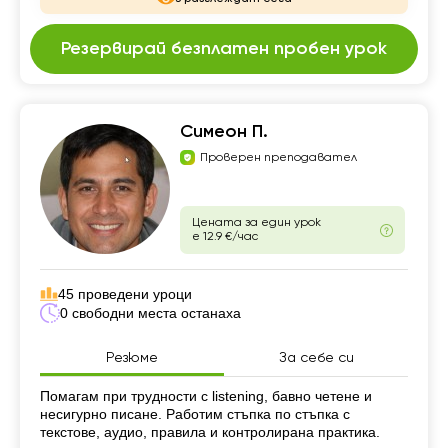
Резервирай безплатен пробен урок
Симеон П.
Проверен преподавател
Цената за един урок
е 12.9 €/час
45 проведени уроци
0 свободни места останаха
Резюме
За себе си
Резюме
Помагам при трудности с listening, бавно четене и
несигурно писане. Работим стъпка по стъпка с
текстове, аудио, правила и контролирана практика.