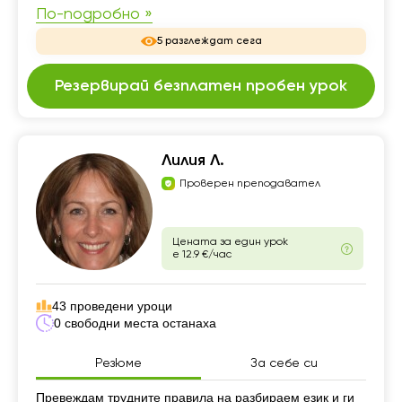
По-подробно »
5 разглеждат сега
Резервирай безплатен пробен урок
Лилия Л.
Проверен преподавател
Цената за един урок
е 12.9 €/час
43 проведени уроци
0 свободни места останаха
Резюме
За себе си
Резюме
Превеждам трудните правила на разбираем език и ги