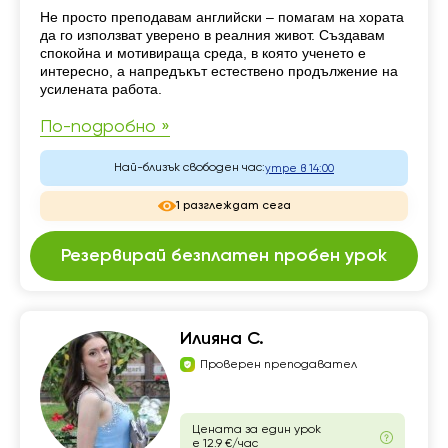
Резюме
Не просто преподавам английски – помагам на хората
да го използват уверено в реалния живот. Създавам
спокойна и мотивираща среда, в която ученето е
интересно, а напредъкът естествено продължение на
усилената работа.
По-подробно »
Най-близък свободен час:
утре в 14:00
1 разглеждат сега
Резервирай безплатен пробен урок
Илияна С.
Проверен преподавател
Цената за един урок
е 12.9 €/час