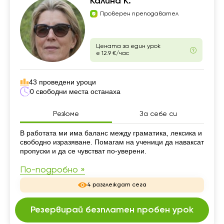
Калина К.
Проверен преподавател
Цената за един урок
е 12.9 €/час
43 проведени уроци
0 свободни места останаха
Резюме
За себе си
Резюме
В работата ми има баланс между граматика, лексика и
свободно изразяване. Помагам на ученици да наваксат
пропуски и да се чувстват по-уверени.
По-подробно »
4 разглеждат сега
Резервирай безплатен пробен урок