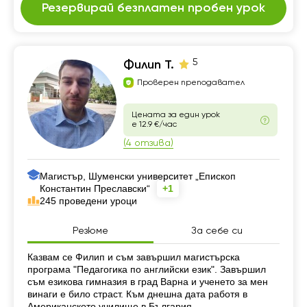
Резервирай безплатен пробен урок
5
Филип Т.
Проверен преподавател
Цената за един урок
е 12.9 €/час
(4 отзива)
Магистър, Шуменски университет „Епископ
Константин Преславски“
+1
245 проведени уроци
Резюме
За себе си
Резюме
Казвам се Филип и съм завършил магистърска
програма "Педагогика по английски език". Завършил
съм езикова гимназия в град Варна и ученето за мен
винаги е било страст. Към днешна дата работя в
Американското училище в България.