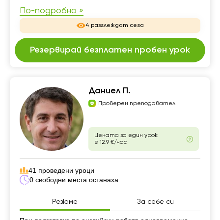
По-подробно »
4 разглеждат сега
Резервирай безплатен пробен урок
Даниел П.
Проверен преподавател
Цената за един урок
е 12.9 €/час
41 проведени уроци
0 свободни места останаха
Резюме
За себе си