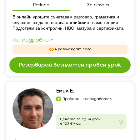
Резюме
За себе си
Резюме
В онлайн уроците съчетавам разговор, граматика и
слушане, за да не остава английският само теория.
Подготвям за контролни, НВО, матура и сертификати.
По-подробно »
4 разглеждат сега
Резервирай безплатен пробен урок
Емил Е.
Проверен преподавател
Цената за един урок
е 12.9 €/час