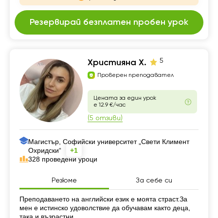
Резервирай безплатен пробен урок
5
Християна Х.
Проверен преподавател
Цената за един урок
е 12.9 €/час
(5 отзиви)
Магистър, Софийски университет „Свети Климент
Охридски“
+1
328 проведени уроци
Резюме
За себе си
Резюме
Преподаването на английски език е моята страст.За
мен е истинско удоволствие да обучавам както деца,
така и възрастни.