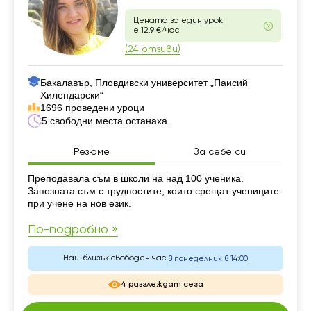
Цената за един урок
е 12.9 €/час
(24 отзиви)
Бакалавър, Пловдивски университет „Паисий
Хилендарски“
1696 проведени уроци
5 свободни места останаха
Резюме
За себе си
Резюме
Преподавала съм в школи на над 100 ученика.
Запозната съм с трудностите, които срещат учениците
при учене на нов език.
По-подробно »
Най-близък свободен час:
в понеделник в 14:00
4 разглеждат сега