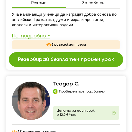
Резюме
За себе си
Резюме
Уча начинаещи ученици да изградят добра основа по
английски. Граматика, думи и изрази чрез игри,
диалози и интерактивни задачи.
По-подробно »
3 разглеждат сега
Резервирай безплатен пробен урок
Теодор С.
Проверен преподавател
Цената за един урок
е 12.9 €/час
45 проведени уроци