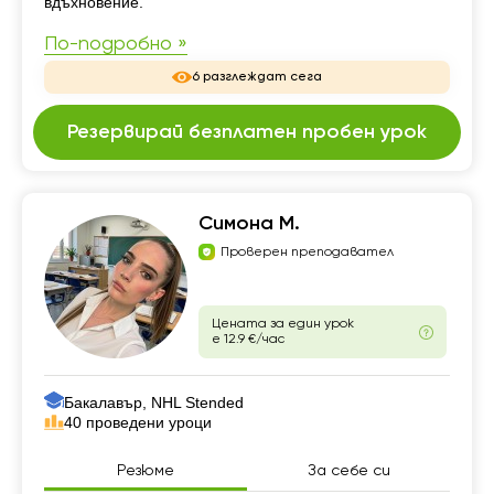
вдъхновение.
По-подробно »
6 разглеждат сега
Резервирай безплатен пробен урок
Симона М.
Проверен преподавател
Цената за един урок
е 12.9 €/час
Бакалавър, NHL Stended
40 проведени уроци
Резюме
За себе си