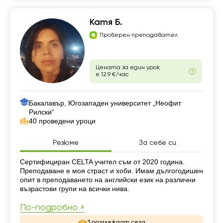
Катя Б.
Проверен преподавател
Цената за един урок
е 12.9 €/час
Бакалавър, Югозападен университет „Неофит
Рилски“
40 проведени уроци
Резюме
За себе си
Резюме
Сертифициран CELTA учител съм от 2020 година.
Преподаване е моя страст и хоби. Имам дългогодишен
опит в преподаването на английски език на различни
възрастови групи на всички нива.
По-подробно »
3 разглеждат сега