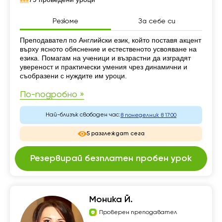
Резюме
За себе си
Резюме
Преподавател по Английски език, който поставя акцент
върху ясното обяснение и естественото усвояване на
езика. Помагам на ученици и възрастни да изградят
увереност и практически умения чрез динамични и
съобразени с нуждите им уроци.
По-подробно »
Най-близък свободен час:
в понеделник в 17:00
5 разглеждат сега
Резервирай безплатен пробен урок
Моника Й.
Проверен преподавател