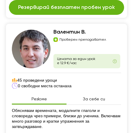
Резервирай безплатен пробен урок
Валентин В.
Проверен преподавател
Цената за един урок
е 12.9 €/час
45 проведени уроци
0 свободни места останаха
Резюме
За себе си
Резюме
Обяснявам времената, модалните глаголи и
словореда чрез примери, близки до ученика. Включвам
много разговор и кратки упражнения за
затвърждаване.