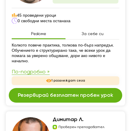
45 проведени уроци
0 свободни места останаха
Резюме
За себе си
Резюме
Колкото повече практика, толкова по-бърз напредък.
Обучението е структурирано така, че всеки урок да
помага за уверено общуване, дори ако нивото е
начално.
По-подробно »
1 разглеждат сега
Резервирай безплатен пробен урок
Димитар Л.
Проверен преподавател