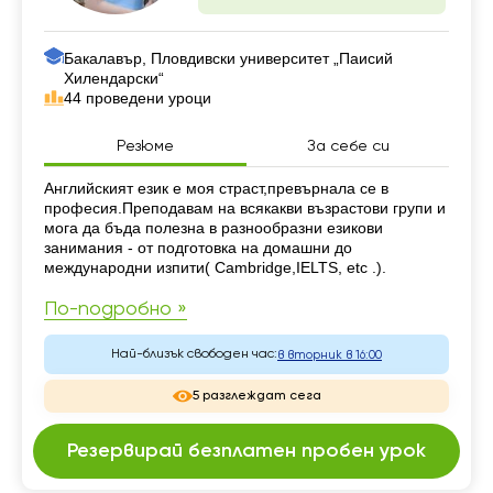
Бакалавър, Пловдивски университет „Паисий
Хилендарски“
44 проведени уроци
Резюме
За себе си
Резюме
Английският език е моя страст,превърнала се в
професия.Преподавам на всякакви възрастови групи и
мога да бъда полезна в разнообразни езикови
занимания - от подготовка на домашни до
международни изпити( Cambridge,IELTS, etc .).
По-подробно »
Най-близък свободен час:
в вторник в 16:00
5 разглеждат сега
Резервирай безплатен пробен урок