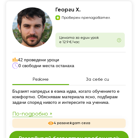
Георги Х.
Проверен преподавател
Цената за един урок
е 12.9 €/час
42 проведени уроци
0 свободни места останаха
Резюме
За себе си
Резюме
Бързият напредък в езика идва, когато обучението е
комфортно. Обяснявам материала ясно, подбирам
задачи според нивото и интересите на ученика.
По-подробно »
4 разглеждат сега