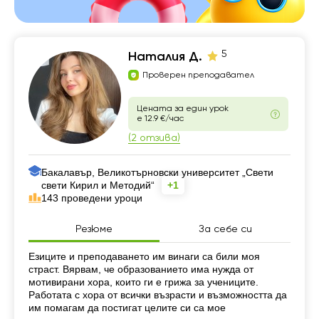
5
Наталия Д.
Проверен преподавател
Цената за един урок
е 12.9 €/час
(2 отзива)
Бакалавър, Великотърновски университет „Свети
свети Кирил и Методий“
+1
143 проведени уроци
Резюме
За себе си
Резюме
Езиците и преподаването им винаги са били моя
страст. Вярвам, че образованието има нужда от
мотивирани хора, които ги е грижа за учениците.
Работата с хора от всички възрасти и възможността да
им помагам да постигат целите си са мое