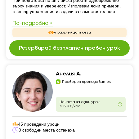
Резюме
При подготовка по английски работя едновременно
върху знания и увереност. Използвам ясни примери,
listening упражнения и задачи за самостоятелност.
По-подробно »
4 разглеждат сега
Резервирай безплатен пробен урок
Анелия А.
Проверен преподавател
Цената за един урок
е 12.9 €/час
45 проведени уроци
0 свободни места останаха