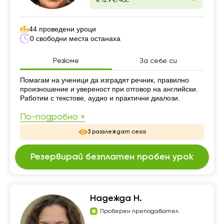
е 12.9 €/час
44 проведени уроци
0 свободни места останаха
Резюме
За себе си
Резюме
Помагам на ученици да изградят речник, правилно
произношение и увереност при отговор на английски.
Работим с текстове, аудио и практични диалози.
По-подробно »
3 разглеждат сега
Резервирай безплатен пробен урок
Надежда Н.
Проверен преподавател