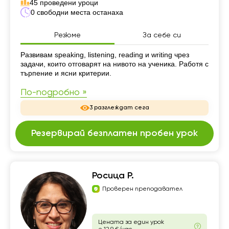
45 проведени уроци
0 свободни места останаха
Резюме
За себе си
Резюме
Развивам speaking, listening, reading и writing чрез
задачи, които отговарят на нивото на ученика. Работя с
търпение и ясни критерии.
По-подробно »
3 разглеждат сега
Резервирай безплатен пробен урок
Росица Р.
Проверен преподавател
Цената за един урок