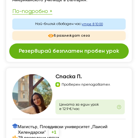
По-подробно »
Най-близък свободен час:
утре в 10:00
8 разглеждат сега
Резервирай безплатен пробен урок
Спаска П.
Проверен преподавател
Цената за един урок
е 12.9 €/час
Магистър, Пловдивски университет „Паисий
Хилендарски“
+1
79 проведени уроци