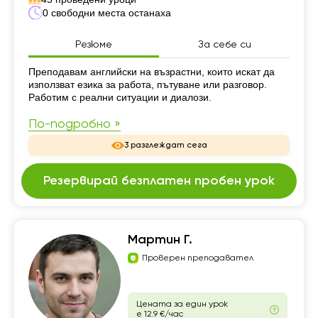
0 свободни места останаха
Резюме
За себе си
Резюме
Преподавам английски на възрастни, които искат да
използват езика за работа, пътуване или разговор.
Работим с реални ситуации и диалози.
По-подробно »
3 разглеждат сега
Резервирай безплатен пробен урок
Мартин Г.
Проверен преподавател
Цената за един урок
е 12.9 €/час