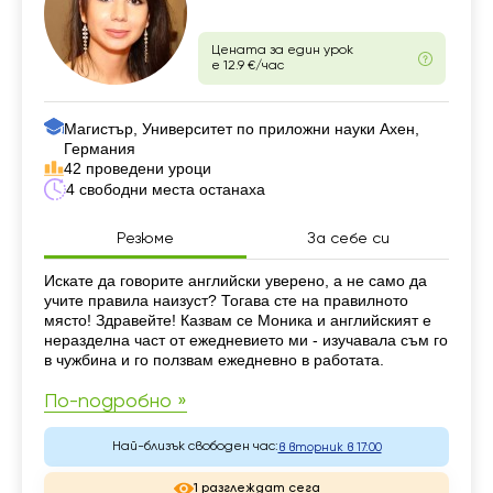
Цената за един урок
е 12.9 €/час
Магистър, Университет по приложни науки Ахен,
Германия
42 проведени уроци
4 свободни места останаха
Резюме
За себе си
Резюме
Искате да говорите английски уверено, а не само да
учите правила наизуст? Тогава сте на правилното
място! Здравейте! Казвам се Моника и английският е
неразделна част от ежедневието ми - изучавала съм го
в чужбина и го ползвам ежедневно в работата.
По-подробно »
Най-близък свободен час:
в вторник в 17:00
1 разглеждат сега