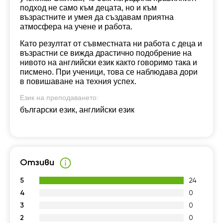
подход не само към децата, но и към
възрастните и умея да създавам приятна
атмосфера на учене и работа.
Като резултат от съвместната ни работа с деца и
възрастни се вижда драстично подобрение на
нивото на английски език както говоримо така и
писмено. При ученици, това се наблюдава дори
в повишаване на техния успех.
Език на преподаването:
български език, английски език
Отзиви
5
24
4
0
3
0
2
0