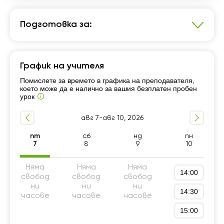
Подготовка за:
Английски език
График на учителя
1 - 4 клас
5 - 8 клас
9 - 12 клас
За възрастни
Помислете за времето в графика на преподавателя,
За начинаещи
което може да е налично за вашия безплатен пробен
урок
авг 7-авг 10, 2026
пт
сб
нд
пн
7
8
9
10
Няма
Няма
Няма
14:00
свобод
свобод
свобод
ни
ни
ни
14:30
часове
часове
часове
15:00