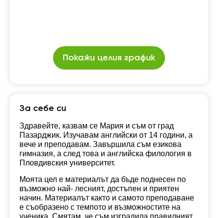
Покажи целия график
За себе си
Здравейте, казвам се Мария и съм от град
Пазарджик. Изучавам английски от 14 години, а
вече и преподавам. Завършила съм езикова
гимназия, а след това и английска филология в
Пловдивския университет.
Моята цел е материалът да бъде поднесен по
възможно най- лесният, достъпен и приятен
начин. Материалът както и самото преподаване
е съобразено с темпото и възможностите на
ученика. Смятам, че съм изградила правилният