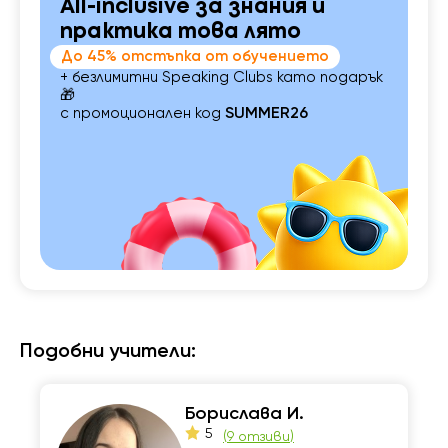
All-inclusive за знания и
практика това лято
До 45% отстъпка от обучението
+ безлимитни Speaking Clubs като подарък
🎁
с промоционален код
SUMMER26
Подобни учители:
Борислава И.
5
(
9 отзиви
)