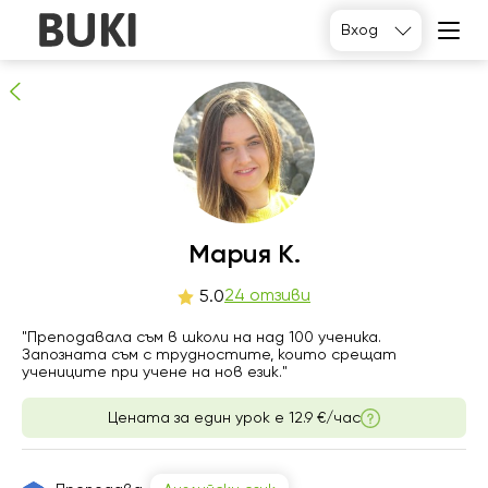
Мария К.
Вход
24
хора препоръчват
Мария К.
пт
24 отзиви
сб
нд
пн
5.0
7
8
9
10
"Преподавала съм в школи на над 100 ученика.
Запозната съм с трудностите, които срещат
учениците при учене на нов език."
Няма
Няма
Няма
14:00
свободни
свободни
свободни
часове
часове
часове
Цената за един урок е
12.9 €/час
14:30
15:00