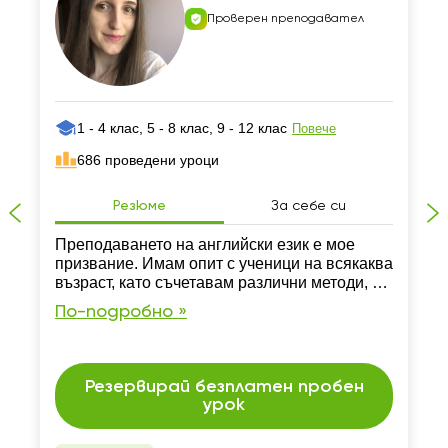
Проверен преподавател
1 - 4 клас, 5 - 8 клас, 9 - 12 клас
Повече
686 проведени уроци
Резюме
За себе си
Преподаването на английски език е мое
призвание. Имам опит с ученици на всякаква
възраст, като съчетавам различни методи, за
да развивам както граматика и лексика, така
По-подробно »
и комуникативни умения. Старая се всеки
урок да носи увереност на моите ученици.
Резервирай безплатен пробен
урок