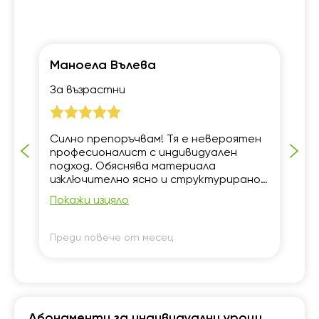
Маноела Вълева
Ел
За възрастни
5 
о
Силно препоръчвам! Тя е невероятен
Ур
,
професионалист с индивидуален
ст
подход. Обяснява материала
от
изключително ясно и структурирано.
Винаги е мила, подкрепяща и успява
Покажи изцяло
да вдъхне увереност.
Преди повече от месец
Пр
Абонаменти за индивидуални уроци